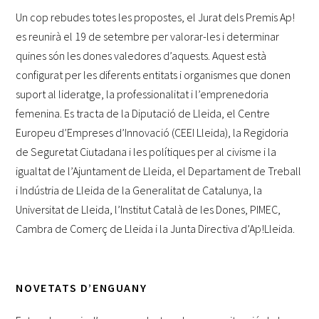
Un cop rebudes totes les propostes, el Jurat dels Premis Ap!
es reunirà el 19 de setembre per valorar-les i determinar
quines són les dones valedores d’aquests. Aquest està
configurat per les diferents entitats i organismes que donen
suport al lideratge, la professionalitat i l’emprenedoria
femenina. Es tracta de la Diputació de Lleida, el Centre
Europeu d’Empreses d’Innovació (CEEI Lleida), la Regidoria
de Seguretat Ciutadana i les polítiques per al civisme i la
igualtat de l’Ajuntament de Lleida, el Departament de Treball
i Indústria de Lleida de la Generalitat de Catalunya, la
Universitat de Lleida, l’Institut Català de les Dones, PIMEC,
Cambra de Comerç de Lleida i la Junta Directiva d’Ap!Lleida.
NOVETATS D’ENGUANY