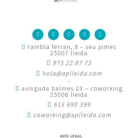
rambla ferran, 8 – seu pimec
25007 lleida
973 22 87 73
hola@aplleida.com
—
avinguda balmes 23 – coworking
25006 lleida
615 690 399
coworking@aplleida.com
AVÍS LEGAL