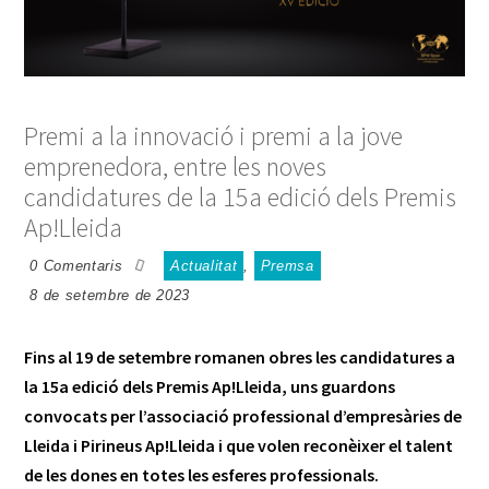
Premi a la innovació i premi a la jove
emprenedora, entre les noves
candidatures de la 15a edició dels Premis
Ap!Lleida
0 Comentaris
Actualitat
,
Premsa
8 de setembre de 2023
Fins al 19 de setembre romanen obres les candidatures a
la 15a edició dels
Premis Ap!Lleida
, uns guardons
convocats per l’associació professional d’empresàries de
Lleida i Pirineus
Ap!Lleida
i que volen reconèixer el talent
de les dones en totes les esferes professionals.