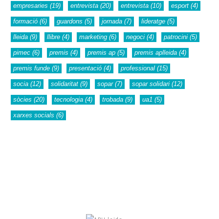
empresaries
(19)
entrevista
(20)
entrevista
(10)
esport
(4)
formació
(6)
guardons
(5)
jornada
(7)
lideratge
(5)
lleida
(9)
llibre
(4)
marketing
(6)
negoci
(4)
patrocini
(5)
pimec
(6)
premis
(4)
premis ap
(5)
premis aplleida
(4)
premis funde
(9)
presentació
(4)
professional
(15)
socia
(12)
solidaritat
(9)
sopar
(7)
sopar solidari
(12)
sòcies
(20)
tecnologia
(4)
trobada
(9)
ua1
(5)
xarxes socials
(6)