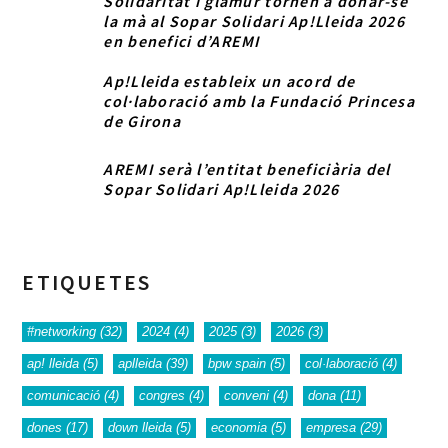
Solidaritat i glamur tornen a donar-se
la mà al Sopar Solidari Ap!Lleida 2026
en benefici d’AREMI
Ap!Lleida estableix un acord de
col·laboració amb la Fundació Princesa
de Girona
AREMI serà l’entitat beneficiària del
Sopar Solidari Ap!Lleida 2026
ETIQUETES
#networking
(32)
2024
(4)
2025
(3)
2026
(3)
ap! lleida
(5)
aplleida
(39)
bpw spain
(5)
col·laboració
(4)
comunicació
(4)
congres
(4)
conveni
(4)
dona
(11)
dones
(17)
down lleida
(5)
economia
(5)
empresa
(29)