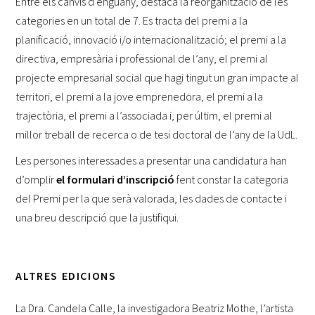
Entre els canvis d’enguany, destaca la reorganització de les
categories en un total de 7. Es tracta del premi a la
planificació, innovació i/o internacionalització; el premi a la
directiva, empresària i professional de l’any, el premi al
projecte empresarial social que hagi tingut un gran impacte al
territori, el premi a la jove emprenedora, el premi a la
trajectòria, el premi a l’associada i, per últim, el premi al
millor treball de recerca o de tesi doctoral de l’any de la UdL.
Les persones interessades a presentar una candidatura han
d’omplir
el formulari
d’inscripció
fent constar la categoria
del Premi per la que serà valorada, les dades de contacte i
una breu descripció que la justifiqui.
ALTRES EDICIONS
La Dra. Candela Calle, la investigadora Beatriz Mothe, l’artista