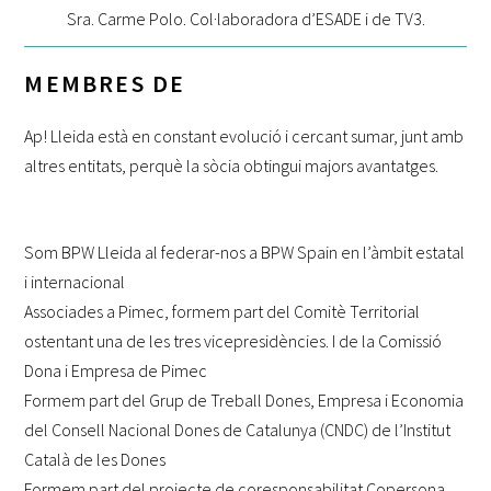
Sra. Carme Polo. Col·laboradora d’ESADE i de TV3.
MEMBRES DE
Ap! Lleida està en constant evolució i cercant sumar, junt amb
altres entitats, perquè la sòcia obtingui majors avantatges.
Som BPW Lleida al federar-nos a BPW Spain en l’àmbit estatal
i internacional
Associades a Pimec, formem part del Comitè Territorial
ostentant una de les tres vicepresidències. I de la Comissió
Dona i Empresa de Pimec
Formem part del Grup de Treball Dones, Empresa i Economia
del Consell Nacional Dones de Catalunya (CNDC) de l’Institut
Català de les Dones
Formem part del projecte de coresponsabilitat Copersona