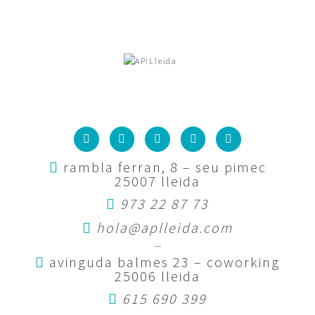
rambla ferran, 8 – seu pimec
25007 lleida
973 22 87 73
hola@aplleida.com
—
avinguda balmes 23 – coworking
25006 lleida
615 690 399