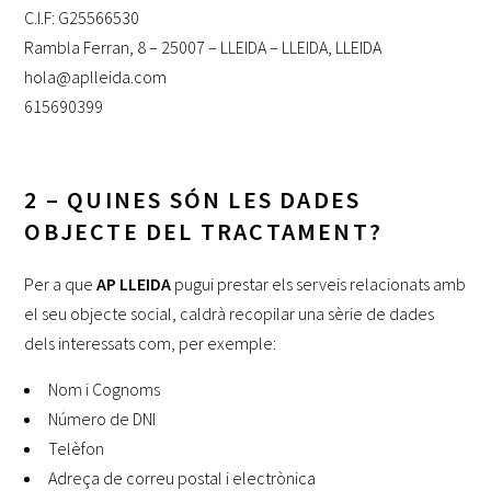
C.I.F: G25566530
Rambla Ferran, 8 – 25007 – LLEIDA – LLEIDA, LLEIDA
hola@aplleida.com
615690399
2 – QUINES SÓN LES DADES
OBJECTE DEL TRACTAMENT?
Per a que
AP LLEIDA
pugui prestar els serveis relacionats amb
el seu objecte social, caldrà recopilar una sèrie de dades
dels interessats com, per exemple:
Nom i Cognoms
Número de DNI
Telèfon
Adreça de correu postal i electrònica