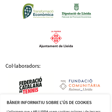
Col·laboradors:
BÀNER INFORMATIU SOBRE L'ÚS DE COOKIES
Membres:
L'informem que a
AP LLEIDA
usem cookies pròpies i de tercers