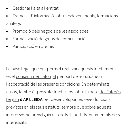
Gestionar l’alta a l’entitat
Tramesa d’ informació sobre esdeveniments, formacions i
anàlegs
Promoció dels negocis de les associades
Formalització de grups de comunicació
Participació en premis
La base legal que ens permet realitzar aquests tractaments
és el
consentiment atorgat
per part de les usuàries i
l’acceptació de les presents condicions. En determinats
casos, també és possible tractar-los sobre la base
de l’interès
legítim
d’AP LLEIDA
per desenvolupar les seves funcions
previstes en els seus estatuts, sempre que sobre aquests
interessos no prevalguin els drets i llibertats fonamentals dels
interessats.