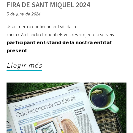
FIRA DE SANT MIQUEL 2024
5 de juny de 2024
Us animem a continuar fent sòlida la
xarxa d'Ap!Lleida difonent els vostres projectes i serveis
𝗽𝗮𝗿𝘁𝗶𝗰𝗶𝗽𝗮𝗻𝘁 𝗲𝗻 𝗹'𝘀𝘁𝗮𝗻𝗱 𝗱𝗲 𝗹𝗮 𝗻𝗼𝘀𝘁𝗿𝗮 𝗲𝗻𝘁𝗶𝘁𝗮𝘁
𝗽𝗿𝗲𝘀𝗲𝗻𝘁
Llegir més