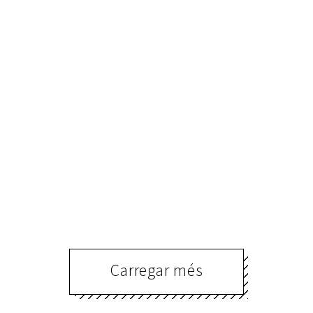
EL MARC DEL 20È ANIVERSARI
DE L’ENTITAT
ApNews
,
Premsa
30 de juliol de 2025
L’Associació Professional d’Empresàries
ial
Ap!Lleida ha renovat recentment el seu conveni
de patrocini amb bonÀrea, una de les empreses
catalanes més
Llegir més
Carregar més