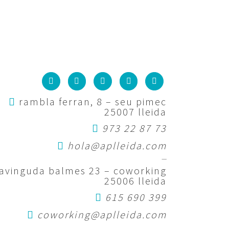
rambla ferran, 8 – seu pimec
25007 lleida
973 22 87 73
hola@aplleida.com
—
avinguda balmes 23 – coworking
25006 lleida
615 690 399
coworking@aplleida.com