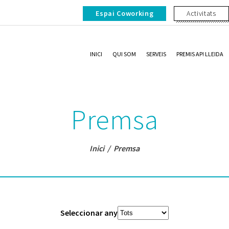
Espai Coworking
Activitats
INICI
QUI SOM
SERVEIS
PREMIS AP! LLEIDA
Premsa
Inici
/
Premsa
Seleccionar any