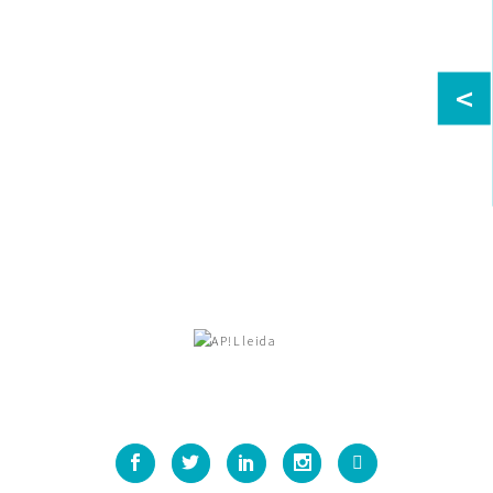
Fins al 19 de setembre romanen obres les candidatures a la
15a edició dels Premis Ap!Lleida, uns guardons convocats
per
<
Llegir més