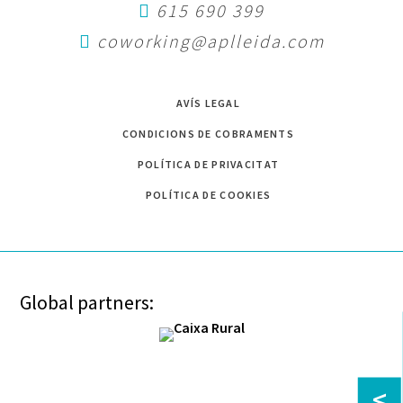
IMPRESCINDIBLES
615 690 399
22 de març de 2023
coworking@aplleida.com
La Jornada professional "Divergents, de singulars a
imprescindibles" és una trobada oberta als professionals de
AVÍS LEGAL
tots els sectors que debatrà
CONDICIONS DE COBRAMENTS
Llegir més
POLÍTICA DE PRIVACITAT
POLÍTICA DE COOKIES
Global partners:
<