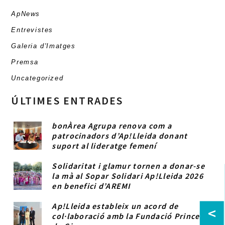
ApNews
Entrevistes
Galeria d'Imatges
Premsa
Uncategorized
ÚLTIMES ENTRADES
bonÀrea Agrupa renova com a
patrocinadors d’Ap!Lleida donant
suport al lideratge femení
Solidaritat i glamur tornen a donar-se
la mà al Sopar Solidari Ap!Lleida 2026
en benefici d’AREMI
Ap!Lleida estableix un acord de
<
col·laboració amb la Fundació Princesa