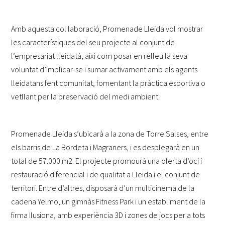
Amb aquesta col·laboració, Promenade Lleida vol mostrar
les característiques del seu projecte al conjunt de
l’empresariat lleidatà, així com posar en relleu la seva
voluntat d’implicar-se i sumar activament amb els agents
lleidatans fent comunitat, fomentant la pràctica esportiva o
vetllant per la preservació del medi ambient.
Promenade Lleida s’ubicarà a la zona de Torre Salses, entre
els barris de La Bordeta i Magraners, i es desplegarà en un
total de 57.000 m2. El projecte promourà una oferta d’oci i
restauració diferencial i de qualitat a Lleida i el conjunt de
territori. Entre d’altres, disposarà d’un multicinema de la
cadena Yelmo, un gimnàs Fitness Park i un establiment de la
firma Ilusiona, amb experiència 3D i zones de jocs per a tots