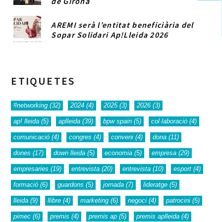
de Girona
AREMI serà l’entitat beneficiària del
Sopar Solidari Ap!Lleida 2026
ETIQUETES
#networking
(32)
2024
(4)
2025
(3)
2026
(3)
ap! lleida
(5)
aplleida
(39)
bpw spain
(5)
col·laboració
(4)
comunicació
(4)
congres
(4)
conveni
(4)
dona
(11)
dones
(17)
down lleida
(5)
economia
(5)
empresa
(29)
empresaries
(19)
entrevista
(20)
entrevista
(10)
esport
(4)
formació
(6)
guardons
(5)
jornada
(7)
lideratge
(5)
lleida
(9)
llibre
(4)
marketing
(6)
negoci
(4)
patrocini
(5)
pimec
(6)
premis
(4)
premis ap
(5)
premis aplleida
(4)