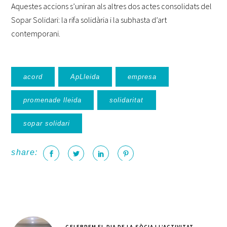
Aquestes accions s’uniran als altres dos actes consolidats del
Sopar Solidari: la rifa solidària i la subhasta d’art
contemporani.
acord
ApLleida
empresa
promenade lleida
solidaritat
sopar solidari
share:
CELEBREM EL DIA DE LA SÒCIA I L’ACTIVITAT