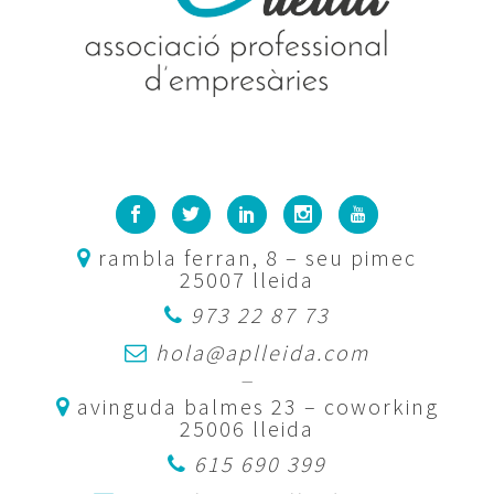
rambla ferran, 8 – seu pimec
25007 lleida
973 22 87 73
hola@aplleida.com
—
avinguda balmes 23 – coworking
25006 lleida
615 690 399