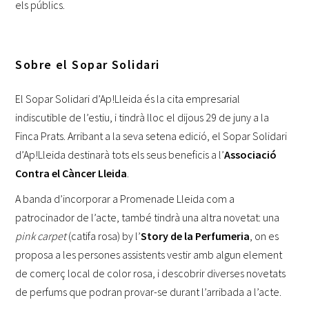
els públics.
Sobre el Sopar Solidari
El Sopar Solidari d’Ap!Lleida és la cita empresarial
indiscutible de l’estiu, i tindrà lloc el dijous 29 de juny a la
Finca Prats. Arribant a la seva setena edició, el Sopar Solidari
d’Ap!Lleida destinarà tots els seus beneficis a l’
Associació
Contra el Càncer Lleida
.
A banda d’incorporar a Promenade Lleida com a
patrocinador de l’acte, també tindrà una altra novetat: una
pink carpet
(catifa rosa) by l’
Story de la Perfumeria
, on es
proposa a les persones assistents vestir amb algun element
de comerç local de color rosa, i descobrir diverses novetats
de perfums que podran provar-se durant l’arribada a l’acte.