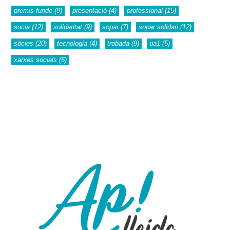
premis funde
(9)
presentació
(4)
professional
(15)
socia
(12)
solidaritat
(9)
sopar
(7)
sopar solidari
(12)
sòcies
(20)
tecnologia
(4)
trobada
(9)
ua1
(5)
xarxes socials
(6)