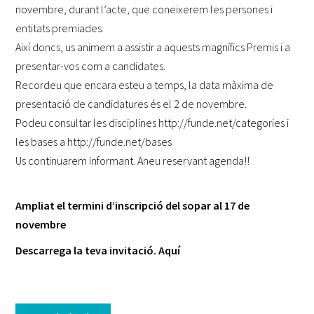
novembre, durant l’acte, que coneixerem les persones i
entitats
premiades.
Així doncs, us animem a assistir a aquests magnífics Premis i a
presentar-vos com a candidates.
Recordeu que encara esteu a temps, la data màxima de
presentació de candidatures és el 2 de novembre.
Podeu consultar les disciplines
http://funde.net/categories
i
les bases
a
http://funde.net/bases
Us continuarem informant. Aneu reservant agenda!!
Ampliat el termini d’inscripció del sopar al 17 de
novembre
Descarrega la teva invitació.
Aquí