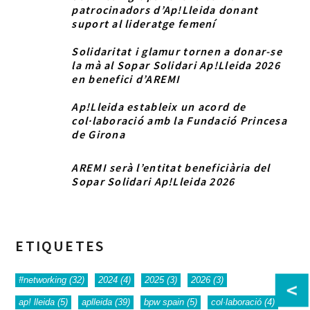
patrocinadors d’Ap!Lleida donant
suport al lideratge femení
Solidaritat i glamur tornen a donar-se
la mà al Sopar Solidari Ap!Lleida 2026
en benefici d’AREMI
Ap!Lleida estableix un acord de
col·laboració amb la Fundació Princesa
de Girona
AREMI serà l’entitat beneficiària del
Sopar Solidari Ap!Lleida 2026
ETIQUETES
#networking
(32)
2024
(4)
2025
(3)
2026
(3)
<
ap! lleida
(5)
aplleida
(39)
bpw spain
(5)
col·laboració
(4)