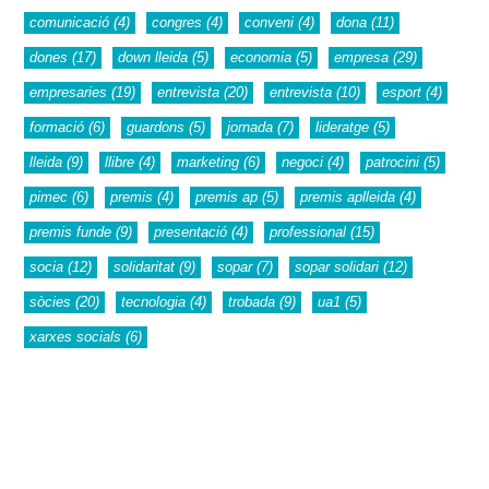
comunicació
(4)
congres
(4)
conveni
(4)
dona
(11)
dones
(17)
down lleida
(5)
economia
(5)
empresa
(29)
empresaries
(19)
entrevista
(20)
entrevista
(10)
esport
(4)
formació
(6)
guardons
(5)
jornada
(7)
lideratge
(5)
lleida
(9)
llibre
(4)
marketing
(6)
negoci
(4)
patrocini
(5)
pimec
(6)
premis
(4)
premis ap
(5)
premis aplleida
(4)
premis funde
(9)
presentació
(4)
professional
(15)
socia
(12)
solidaritat
(9)
sopar
(7)
sopar solidari
(12)
sòcies
(20)
tecnologia
(4)
trobada
(9)
ua1
(5)
xarxes socials
(6)