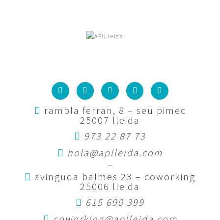
rambla ferran, 8 – seu pimec
25007 lleida
973 22 87 73
hola@aplleida.com
—
avinguda balmes 23 – coworking
25006 lleida
615 690 399
coworking@aplleida.com