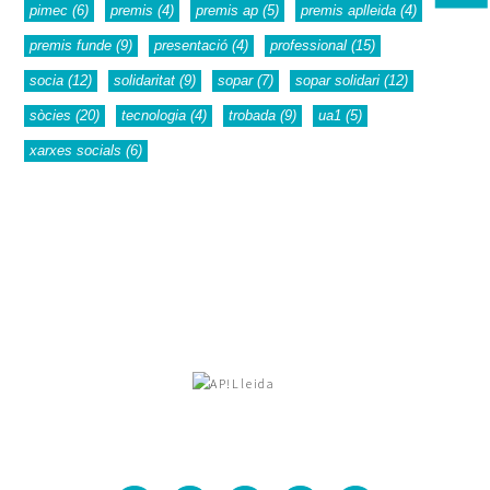
pimec
(6)
premis
(4)
premis ap
(5)
premis aplleida
(4)
premis funde
(9)
presentació
(4)
professional
(15)
socia
(12)
solidaritat
(9)
sopar
(7)
sopar solidari
(12)
sòcies
(20)
tecnologia
(4)
trobada
(9)
ua1
(5)
xarxes socials
(6)