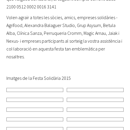
2100 0512 0002 0016 3141
Volen agraïr a totes les sòcies, amics, empreses solidàries -
Agrifood, Alexandra Balaguer Studio, Grup Asysum, Betula
Alba, Clínica Sanza, Perruqueria Cromm, Magic Arnau, Jaiak i
Nexus- i empreses participants al sorteig la vostra assistència i
col·laboració en aquesta festa tan emblemàtica per
nosaltres.
Imatges de la Festa Solidària 2015