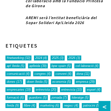
col·laboració amb la Fundació Princesa
de Girona
AREMI serà l’entitat beneficiària del
Sopar Solidari Ap!Lleida 2026
ETIQUETES
#networking
(32)
2024
(4)
2025
(3)
2026
(3)
ap! lleida
(5)
aplleida
(39)
bpw spain
(5)
col·laboració
(4)
comunicació
(4)
congres
(4)
conveni
(4)
dona
(11)
dones
(17)
down lleida
(5)
economia
(5)
empresa
(29)
empresaries
(19)
entrevista
(20)
entrevista
(10)
esport
(4)
formació
(6)
guardons
(5)
jornada
(7)
lideratge
(5)
<
lleida
(9)
llibre
(4)
marketing
(6)
negoci
(4)
patrocini
(5)