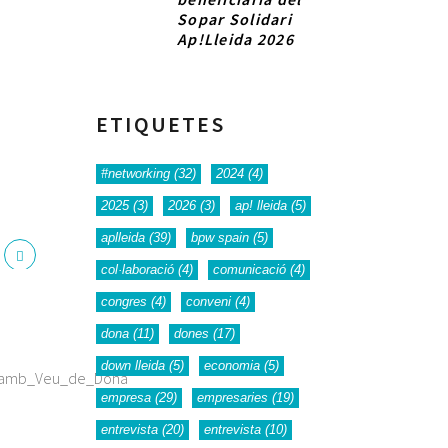
Sopar Solidari
Ap!Lleida 2026
ETIQUETES
#networking
(32)
2024
(4)
2025
(3)
2026
(3)
ap! lleida
(5)
aplleida
(39)
bpw spain
(5)
col·laboració
(4)
comunicació
(4)
congres
(4)
conveni
(4)
dona
(11)
dones
(17)
down lleida
(5)
economia
(5)
empresa
(29)
empresaries
(19)
entrevista
(20)
entrevista
(10)