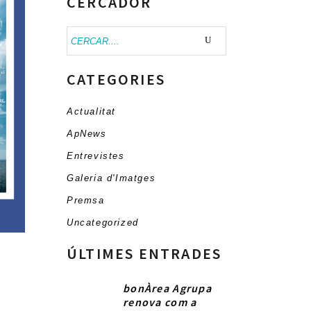
CERCADOR
Buscar:
CATEGORIES
Actualitat
ApNews
Entrevistes
Galeria d'Imatges
Premsa
Uncategorized
ÚLTIMES ENTRADES
bonÀrea Agrupa
renova com a