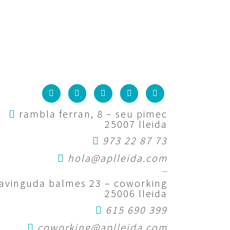
rambla ferran, 8 – seu pimec
25007 lleida
973 22 87 73
hola@aplleida.com
—
avinguda balmes 23 – coworking
25006 lleida
615 690 399
coworking@aplleida.com