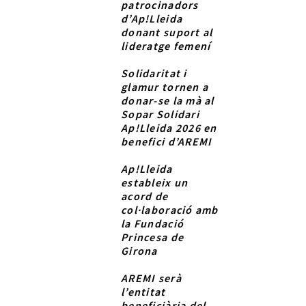
patrocinadors
d’Ap!Lleida
donant suport al
lideratge femení
Solidaritat i
glamur tornen a
donar-se la mà al
Sopar Solidari
Ap!Lleida 2026 en
benefici d’AREMI
Ap!Lleida
estableix un
acord de
col·laboració amb
la Fundació
Princesa de
Girona
AREMI serà
l’entitat
beneficiària del