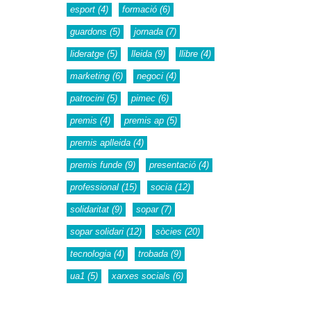
esport
(4)
formació
(6)
guardons
(5)
jornada
(7)
lideratge
(5)
lleida
(9)
llibre
(4)
marketing
(6)
negoci
(4)
patrocini
(5)
pimec
(6)
premis
(4)
premis ap
(5)
premis aplleida
(4)
premis funde
(9)
presentació
(4)
professional
(15)
socia
(12)
solidaritat
(9)
sopar
(7)
sopar solidari
(12)
sòcies
(20)
tecnologia
(4)
trobada
(9)
ua1
(5)
xarxes socials
(6)