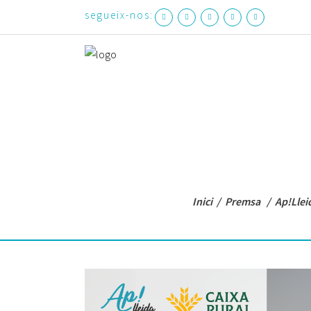
segueix-nos:
Inici
/
Premsa
/
Ap!Llei