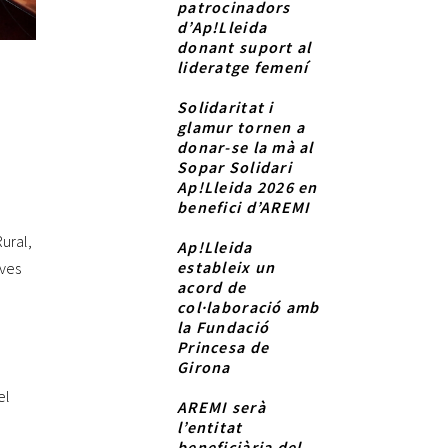
patrocinadors
d’Ap!Lleida
donant suport al
lideratge femení
Solidaritat i
glamur tornen a
donar-se la mà al
Sopar Solidari
Ap!Lleida 2026 en
benefici d’AREMI
Rural,
Ap!Lleida
estableix un
ives
acord de
col·laboració amb
la Fundació
Princesa de
Girona
el
AREMI serà
l’entitat
beneficiària del