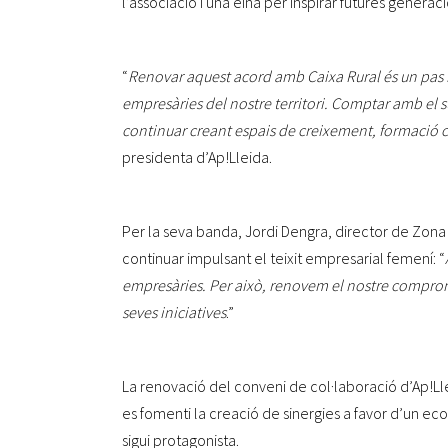
l’associació i una eina per inspirar futures gener
“
Renovar aquest acord amb Caixa Rural és un pas m
empresàries del nostre territori. Comptar amb el 
continuar creant espais de creixement, formació 
presidenta d’Ap!Lleida.
Per la seva banda, Jordi Dengra, director de Zona 
continuar impulsant el teixit empresarial femení: “
empresàries. Per això, renovem el nostre compromí
seves iniciatives
.”
La renovació del conveni de col·laboració d’Ap!Llei
es fomenti la creació de sinergies a favor d’un eco
sigui protagonista.