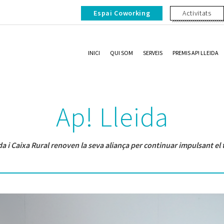
Espai Coworking
Activitats
INICI
QUI SOM
SERVEIS
PREMIS AP! LLEIDA
Ap! Lleida
da i Caixa Rural renoven la seva aliança per continuar impulsant el 