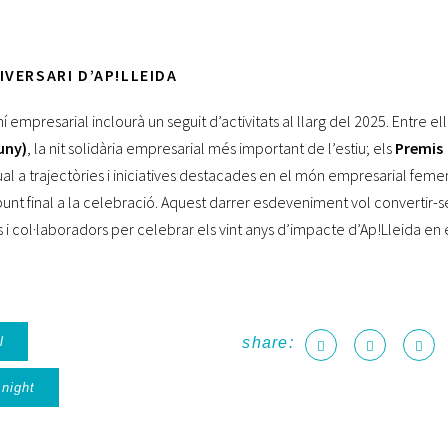
IVERSARI D’AP!LLEIDA
 empresarial inclourà un seguit d’activitats al llarg del 2025. Entre ell
uny)
, la nit solidària empresarial més important de l’estiu; els
Premis
l a trajectòries i iniciatives destacades en el món empresarial femení
punt final a la celebració. Aquest darrer esdeveniment vol convertir-s
s i col·laboradors per celebrar els vint anys d’impacte d’Ap!Lleida en 
l
share:
 night