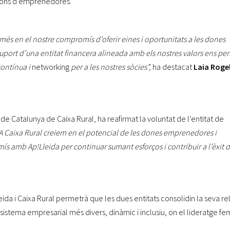
acions d’emprenedores.
és en el nostre compromís d’oferir eines i oportunitats a les dones
suport d’una entitat financera alineada amb els nostres valors ens pe
contínua i
networking
per a les nostres sòcies”,
ha destacat
Laia Roge
de Catalunya de Caixa Rural, ha reafirmat la voluntat de l’entitat de
A Caixa Rural creiem en el potencial de les dones emprenedores i
s amb Ap!Lleida per continuar sumant esforços i contribuir a l’èxit d
da i Caixa Rural permetrà que les dues entitats consolidin la seva rel
sistema empresarial més divers, dinàmic i inclusiu, on el lideratge fe