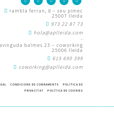
rambla ferran, 8 – seu pimec
25007 lleida
973 22 87 73
hola@aplleida.com
—
avinguda balmes 23 – coworking
25006 lleida
615 690 399
coworking@aplleida.com
EGAL
CONDICIONS DE COBRAMENTS
POLÍTICA DE
PRIVACITAT
POLÍTICA DE COOKIES
desplaça per a descobrir