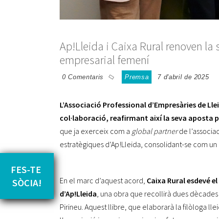
Ap!Lleida i Caixa Rural renoven la 
empresarial femení
0 Comentaris
Premsa
7 d'abril de 2025
L’
Associació Professional d’Empresàries de Lleid
col·laboració, reafirmant així la seva aposta pe
que ja exerceix com a
global partner
de l’associac
estratègiques d’Ap!Lleida, consolidant-se com un a
FES-TE 
En el marc d’aquest acord,
Caixa Rural esdevé el
SÒCIA!
d’Ap!Lleida
, una obra que recollirà dues dècades 
Pirineu. Aquest llibre, que elaborarà la filòloga l