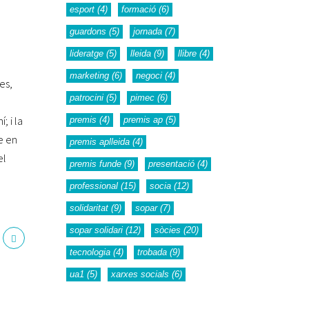
esport
(4)
formació
(6)
guardons
(5)
jornada
(7)
lideratge
(5)
lleida
(9)
llibre
(4)
marketing
(6)
negoci
(4)
es,
patrocini
(5)
pimec
(6)
; i la
premis
(4)
premis ap
(5)
e en
premis aplleida
(4)
el
premis funde
(9)
presentació
(4)
professional
(15)
socia
(12)
solidaritat
(9)
sopar
(7)
sopar solidari
(12)
sòcies
(20)
tecnologia
(4)
trobada
(9)
ua1
(5)
xarxes socials
(6)