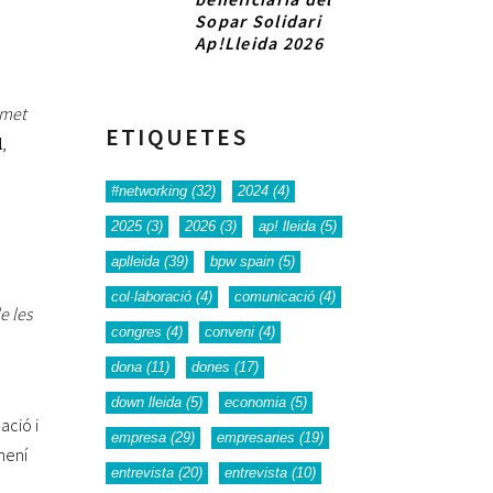
Sopar Solidari
Ap!Lleida 2026
rmet
ETIQUETES
l
,
#networking
(32)
2024
(4)
2025
(3)
2026
(3)
ap! lleida
(5)
aplleida
(39)
bpw spain
(5)
col·laboració
(4)
comunicació
(4)
e les
congres
(4)
conveni
(4)
dona
(11)
dones
(17)
down lleida
(5)
economia
(5)
ació i
empresa
(29)
empresaries
(19)
mení
entrevista
(20)
entrevista
(10)