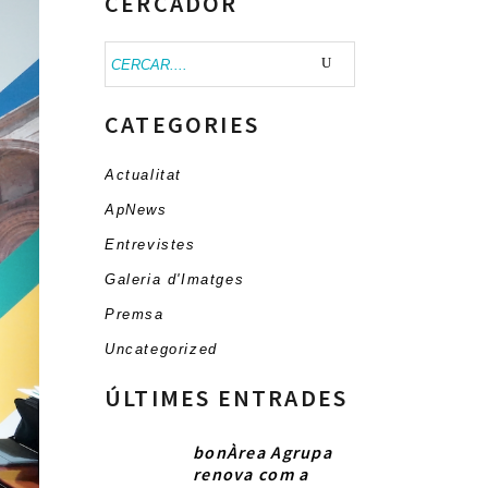
CERCADOR
Buscar:
CATEGORIES
Actualitat
ApNews
Entrevistes
Galeria d'Imatges
Premsa
Uncategorized
ÚLTIMES ENTRADES
bonÀrea Agrupa
renova com a