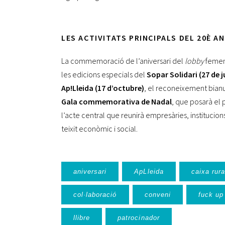
LES ACTIVITATS PRINCIPALS DEL 20È AN
La commemoració de l’aniversari del
lobby
femení
les edicions especials del
Sopar Solidari (27 de j
Ap!Lleida (17 d’octubre)
, el reconeixement bianua
Gala commemorativa de Nadal
, que posarà el 
l’acte central que reunirà empresàries, institucion
teixit econòmic i social.
aniversari
ApLleida
caixa rura
col·laboració
conveni
fuck up
llibre
patrocinador