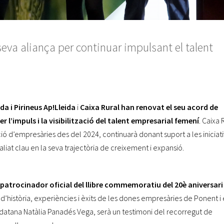
seva aliança per continuar impulsant el talent
a i Pirineus Ap!Lleida
i
Caixa Rural
han renovat el seu acord de
r l’impuls i la visibilització del talent empresarial femení
. Caixa 
ió d’empresàries des del 2024, continuarà donant suport a les iniciat
liat clau en la seva trajectòria de creixement i expansió.
 patrocinador oficial del llibre commemoratiu del 20è aniversari
d’història, experiències i èxits de les dones empresàries de Ponent i 
leidatana Natàlia Panadés Vega, serà un testimoni del recorregut de