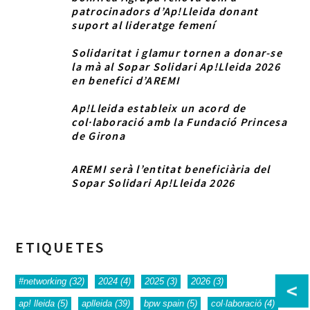
patrocinadors d’Ap!Lleida donant
suport al lideratge femení
Solidaritat i glamur tornen a donar-se
la mà al Sopar Solidari Ap!Lleida 2026
en benefici d’AREMI
Ap!Lleida estableix un acord de
col·laboració amb la Fundació Princesa
de Girona
AREMI serà l’entitat beneficiària del
Sopar Solidari Ap!Lleida 2026
ETIQUETES
#networking
(32)
2024
(4)
2025
(3)
2026
(3)
<
ap! lleida
(5)
aplleida
(39)
bpw spain
(5)
col·laboració
(4)