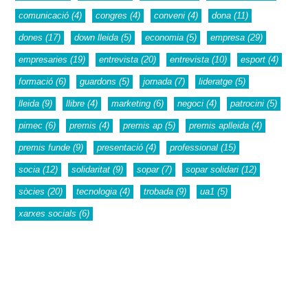
comunicació
(4)
congres
(4)
conveni
(4)
dona
(11)
dones
(17)
down lleida
(5)
economia
(5)
empresa
(29)
empresaries
(19)
entrevista
(20)
entrevista
(10)
esport
(4)
formació
(6)
guardons
(5)
jornada
(7)
lideratge
(5)
lleida
(9)
llibre
(4)
marketing
(6)
negoci
(4)
patrocini
(5)
pimec
(6)
premis
(4)
premis ap
(5)
premis aplleida
(4)
premis funde
(9)
presentació
(4)
professional
(15)
socia
(12)
solidaritat
(9)
sopar
(7)
sopar solidari
(12)
sòcies
(20)
tecnologia
(4)
trobada
(9)
ua1
(5)
xarxes socials
(6)