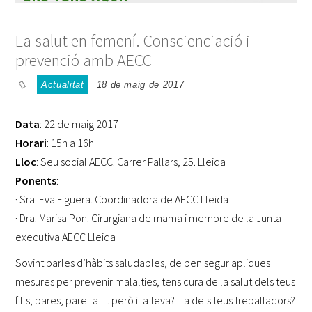
La salut en femení. Conscienciació i
prevenció amb AECC
Actualitat
18 de maig de 2017
Data
: 22 de maig 2017
Horari
: 15h a 16h
Lloc
: Seu social AECC. Carrer Pallars, 25. Lleida
Ponents
:
· Sra. Eva Figuera. Coordinadora de AECC Lleida
· Dra. Marisa Pon. Cirurgiana de mama i membre de la Junta
executiva AECC Lleida
Sovint parles d’hàbits saludables, de ben segur apliques
mesures per prevenir malalties, tens cura de la salut dels teus
fills, pares, parella… però i la teva? I la dels teus treballadors?