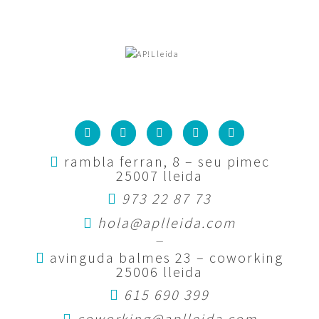
rambla ferran, 8 – seu pimec
25007 lleida
973 22 87 73
hola@aplleida.com
—
avinguda balmes 23 – coworking
25006 lleida
615 690 399
coworking@aplleida.com