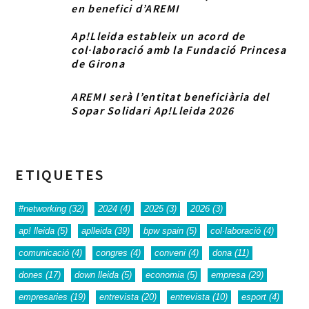
en benefici d’AREMI
Ap!Lleida estableix un acord de
col·laboració amb la Fundació Princesa
de Girona
AREMI serà l’entitat beneficiària del
Sopar Solidari Ap!Lleida 2026
ETIQUETES
#networking
(32)
2024
(4)
2025
(3)
2026
(3)
ap! lleida
(5)
aplleida
(39)
bpw spain
(5)
col·laboració
(4)
comunicació
(4)
congres
(4)
conveni
(4)
dona
(11)
dones
(17)
down lleida
(5)
economia
(5)
empresa
(29)
empresaries
(19)
entrevista
(20)
entrevista
(10)
esport
(4)