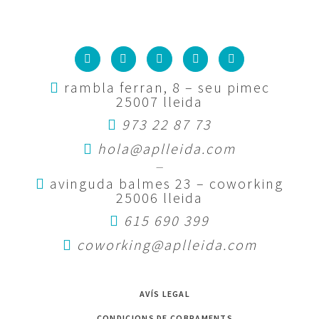
rambla ferran, 8 – seu pimec
25007 lleida
973 22 87 73
hola@aplleida.com
—
avinguda balmes 23 – coworking
25006 lleida
615 690 399
coworking@aplleida.com
AVÍS LEGAL
CONDICIONS DE COBRAMENTS