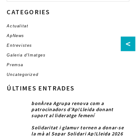
CATEGORIES
Actualitat
ApNews
<
Entrevistes
Galeria d'Imatges
Premsa
Uncategorized
ÚLTIMES ENTRADES
bonÀrea Agrupa renova com a
patrocinadors d’Ap!Lleida donant
suport al lideratge femení
Solidaritat i glamur tornen a donar-se
la mà al Sopar Solidari Ap!Lleida 2026