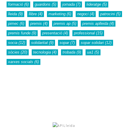
formació
(6)
guardons
(5)
jornada
(7)
lideratge
(5)
lleida
(9)
llibre
(4)
marketing
(6)
negoci
(4)
patrocini
(5)
pimec
(6)
premis
(4)
premis ap
(5)
premis aplleida
(4)
premis funde
(9)
presentació
(4)
professional
(15)
socia
(12)
solidaritat
(9)
sopar
(7)
sopar solidari
(12)
sòcies
(20)
tecnologia
(4)
trobada
(9)
ua1
(5)
xarxes socials
(6)