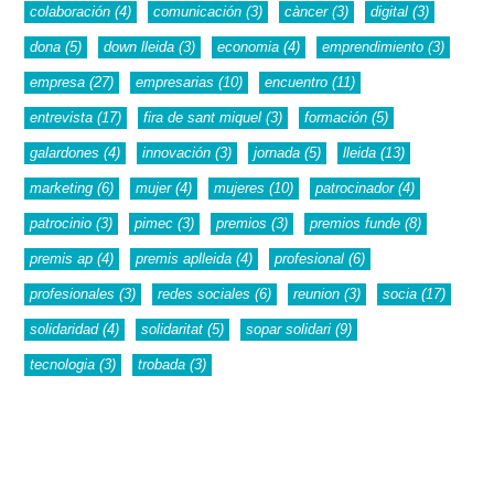
colaboración
(4)
comunicación
(3)
càncer
(3)
digital
(3)
dona
(5)
down lleida
(3)
economia
(4)
emprendimiento
(3)
empresa
(27)
empresarias
(10)
encuentro
(11)
entrevista
(17)
fira de sant miquel
(3)
formación
(5)
galardones
(4)
innovación
(3)
jornada
(5)
lleida
(13)
marketing
(6)
mujer
(4)
mujeres
(10)
patrocinador
(4)
patrocinio
(3)
pimec
(3)
premios
(3)
premios funde
(8)
premis ap
(4)
premis aplleida
(4)
profesional
(6)
profesionales
(3)
redes sociales
(6)
reunion
(3)
socia
(17)
solidaridad
(4)
solidaritat
(5)
sopar solidari
(9)
tecnologia
(3)
trobada
(3)