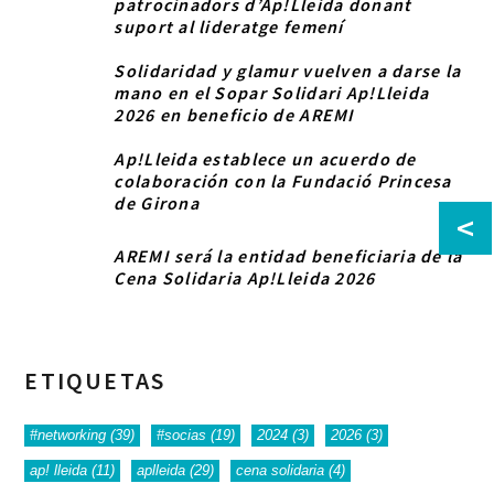
patrocinadors d’Ap!Lleida donant
suport al lideratge femení
Solidaridad y glamur vuelven a darse la
mano en el Sopar Solidari Ap!Lleida
2026 en beneficio de AREMI
Ap!Lleida establece un acuerdo de
colaboración con la Fundació Princesa
de Girona
<
AREMI será la entidad beneficiaria de la
Cena Solidaria Ap!Lleida 2026
ETIQUETAS
#networking
(39)
#socias
(19)
2024
(3)
2026
(3)
ap! lleida
(11)
aplleida
(29)
cena solidaria
(4)