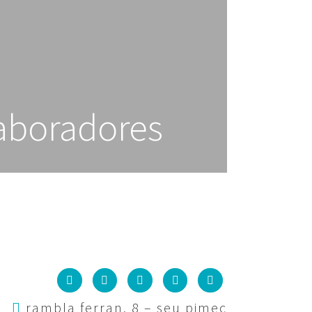
laboradores
rambla ferran, 8 – seu pimec