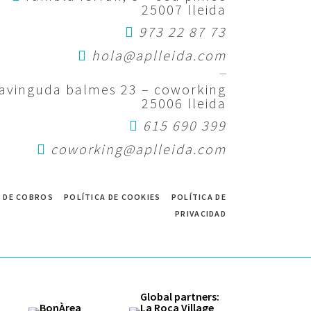
25007 lleida
973 22 87 73
hola@aplleida.com
—
avinguda balmes 23 – coworking
25006 lleida
615 690 399
coworking@aplleida.com
 DE COBROS
POLÍTICA DE COOKIES
POLÍTICA DE
PRIVACIDAD
Global partners: