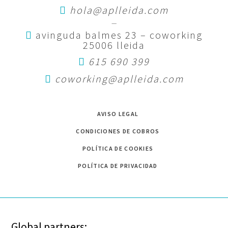
La Associació Professional d'Empresàries Ap!Lleida y bonÀrea
hola@aplleida.com
¿Cómo resumirías tu trayectoria profesional? Inicié mi
Agrupa han renovado el convenio de colaboración que une a
—
proyecto profesional abriendo mi propio centro de
avinguda balmes 23 – coworking
ambas entidades, consolidando así una
peluquería y belleza en el año 1998,
25006 lleida
Leer más
615 690 399
Leer más
coworking@aplleida.com
AVISO LEGAL
CONDICIONES DE COBROS
POLÍTICA DE COOKIES
POLÍTICA DE PRIVACIDAD
Global partners: