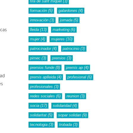
fira de sant miquel
(3)
formación
(5)
galardones
(4)
innovación
(3)
jornada
(5)
icas
lleida
(13)
marketing
(6)
mujer
(4)
mujeres
(10)
patrocinador
(4)
patrocinio
(3)
pimec
(3)
premios
(3)
premios funde
(8)
premis ap
(4)
dad
premis aplleida
(4)
profesional
(6)
es
profesionales
(3)
redes sociales
(6)
reunion
(3)
socia
(17)
solidaridad
(4)
solidaritat
(5)
sopar solidari
(9)
tecnologia
(3)
trobada
(3)