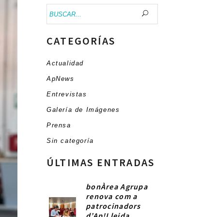
Buscar:
CATEGORÍAS
Actualidad
ApNews
Entrevistas
Galería de Imágenes
Prensa
Sin categoría
ÚLTIMAS ENTRADAS
bonÀrea Agrupa
renova com a
patrocinadors
d’Ap!Lleida