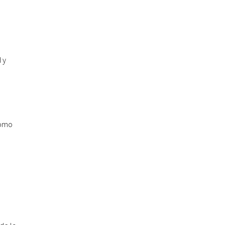
 y
como