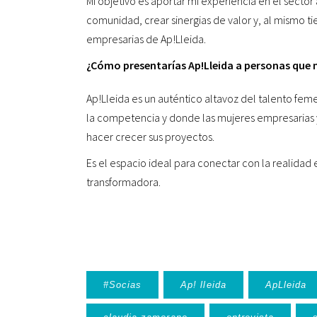
Mi objetivo es aportar mi experiencia en el sector
comunidad, crear sinergias de valor y, al mismo t
empresarias de Ap!Lleida.
¿Cómo presentarías Ap!Lleida a personas que 
Ap!Lleida es un auténtico altavoz del talento fem
la competencia y donde las mujeres empresarias 
hacer crecer sus proyectos.
Es el espacio ideal para conectar con la realidad
transformadora.
#Socias
Ap! lleida
ApLleida