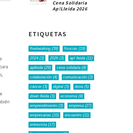
Cena Solidaria
Ap!Lleida 2026
ETIQUETAS
#networking
(39)
#socias
(19)
de
2024
(3)
2026
(3)
ap! lleida
(11)
para
aplleida
(29)
cena solidaria
(4)
s,
colaboración
(4)
comunicación
(3)
càncer
(3)
digital
(3)
dona
(5)
de
down lleida
(3)
economia
(4)
mbién
emprendimiento
(3)
empresa
(27)
empresarias
(10)
encuentro
(11)
entrevista
(17)