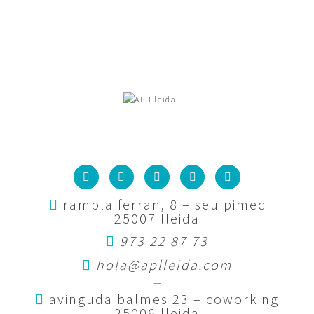
rambla ferran, 8 – seu pimec
25007 lleida
973 22 87 73
hola@aplleida.com
—
avinguda balmes 23 – coworking
25006 lleida