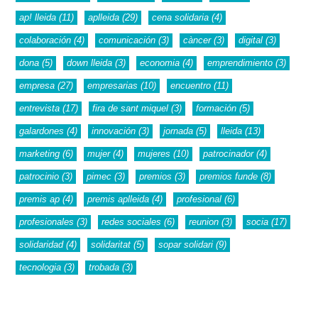
ap! lleida
(11)
aplleida
(29)
cena solidaria
(4)
colaboración
(4)
comunicación
(3)
càncer
(3)
digital
(3)
dona
(5)
down lleida
(3)
economia
(4)
emprendimiento
(3)
empresa
(27)
empresarias
(10)
encuentro
(11)
entrevista
(17)
fira de sant miquel
(3)
formación
(5)
galardones
(4)
innovación
(3)
jornada
(5)
lleida
(13)
marketing
(6)
mujer
(4)
mujeres
(10)
patrocinador
(4)
patrocinio
(3)
pimec
(3)
premios
(3)
premios funde
(8)
premis ap
(4)
premis aplleida
(4)
profesional
(6)
profesionales
(3)
redes sociales
(6)
reunion
(3)
socia
(17)
solidaridad
(4)
solidaritat
(5)
sopar solidari
(9)
tecnologia
(3)
trobada
(3)