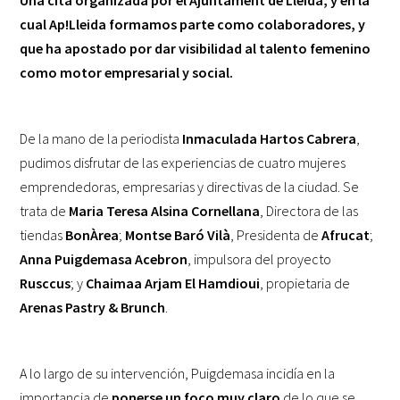
cual Ap!Lleida formamos parte como colaboradores, y
que ha apostado por dar visibilidad al talento femenino
como motor empresarial y social.
De la mano de la periodista
Inmaculada Hartos Cabrera
,
pudimos disfrutar de las experiencias de cuatro mujeres
emprendedoras, empresarias y directivas de la ciudad. Se
trata de
Maria Teresa Alsina Cornellana
, Directora de las
tiendas
BonÀrea
;
Montse Baró Vilà
, Presidenta de
Afrucat
;
Anna Puigdemasa Acebron
, impulsora del proyecto
Rusccus
; y
Chaimaa Arjam El Hamdioui
, propietaria de
Arenas Pastry & Brunch
.
A lo largo de su intervención, Puigdemasa incidía en la
importancia de
ponerse un foco muy claro
de lo que se