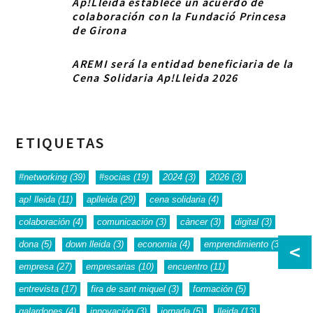
Ap!Lleida establece un acuerdo de
colaboración con la Fundació Princesa
de Girona
AREMI será la entidad beneficiaria de la
Cena Solidaria Ap!Lleida 2026
ETIQUETAS
#networking
(39)
#socias
(19)
2024
(3)
2026
(3)
ap! lleida
(11)
aplleida
(29)
cena solidaria
(4)
colaboración
(4)
comunicación
(3)
càncer
(3)
digital
(3)
<
dona
(5)
down lleida
(3)
economia
(4)
emprendimiento
(3)
empresa
(27)
empresarias
(10)
encuentro
(11)
entrevista
(17)
fira de sant miquel
(3)
formación
(5)
galardones
(4)
innovación
(3)
jornada
(5)
lleida
(13)