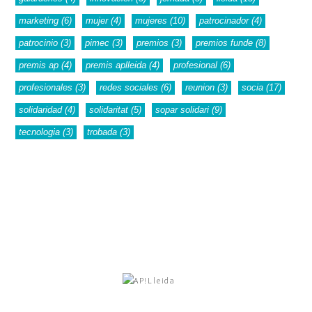
marketing
(6)
mujer
(4)
mujeres
(10)
patrocinador
(4)
patrocinio
(3)
pimec
(3)
premios
(3)
premios funde
(8)
premis ap
(4)
premis aplleida
(4)
profesional
(6)
profesionales
(3)
redes sociales
(6)
reunion
(3)
socia
(17)
solidaridad
(4)
solidaritat
(5)
sopar solidari
(9)
tecnologia
(3)
trobada
(3)