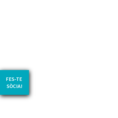
LES EMPRESÀRIES I ELS
FES-TE 
EMPRESARIS LLEIDATANS
SÒCIA!
S’UNEIXEN PER MILLORAR E
FUTUR DEL JOVENT
EXTUTELAT
Actualitat
,
Premsa
27 de gener de 2023