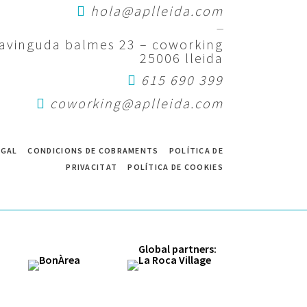
hola@aplleida.com
—
avinguda balmes 23 – coworking
25006 lleida
615 690 399
coworking@aplleida.com
EGAL
CONDICIONS DE COBRAMENTS
POLÍTICA DE
PRIVACITAT
POLÍTICA DE COOKIES
Global partners: