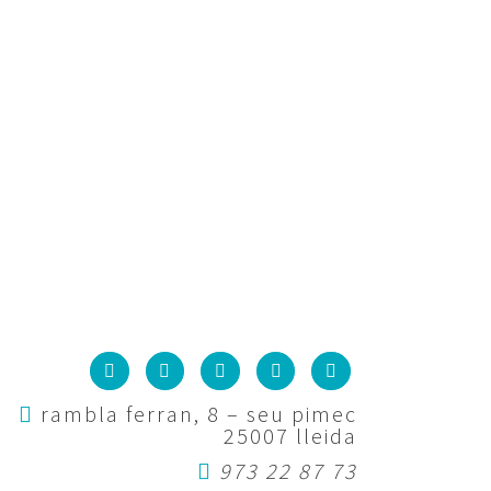
rambla ferran, 8 – seu pimec
25007 lleida
973 22 87 73