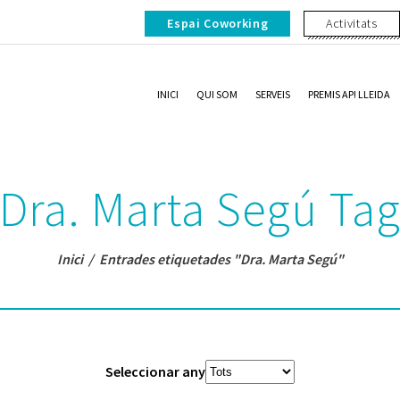
Espai Coworking
Activitats
INICI
QUI SOM
SERVEIS
PREMIS AP! LLEIDA
Dra. Marta Segú Ta
Inici
/
Entrades etiquetades "Dra. Marta Segú"
Seleccionar any