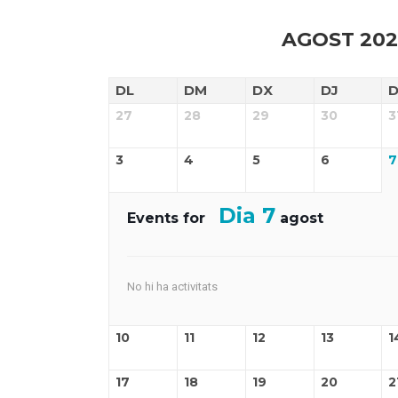
AGOST 202
DL
DM
DX
DJ
27
28
29
30
3
3
4
5
6
7
7
Events for
agost
No hi ha activitats
10
11
12
13
1
17
18
19
20
2