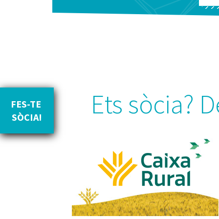
Ets sòcia? D
FES-TE 
SÒCIA!