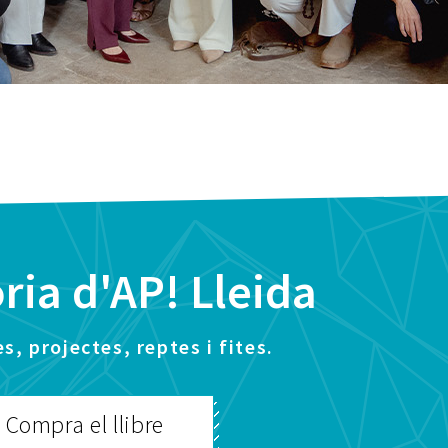
òria d'AP! Lleida
, projectes, reptes i fites.
Compra el llibre