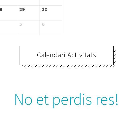
8
29
30
5
6
Calendari Activitats
No et perdis res!