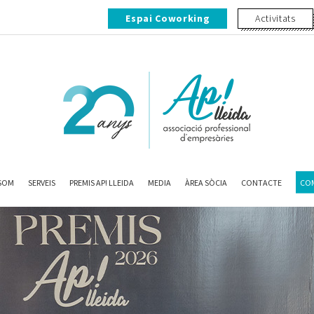
Espai Coworking
Activitats
 SOM
SERVEIS
PREMIS AP! LLEIDA
MEDIA
ÀREA SÒCIA
CONTACTE
COM