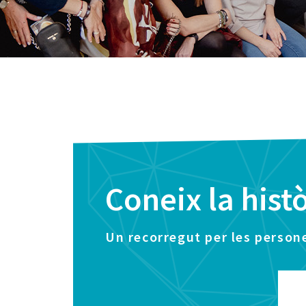
Coneix la hist
Un recorregut per les persones