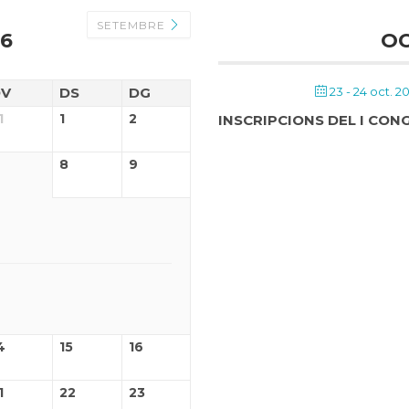
SETEMBRE
6
OC
DV
DS
DG
23 - 24 oct. 2
1
1
2
INSCRIPCIONS DEL I CO
8
9
4
15
16
1
22
23