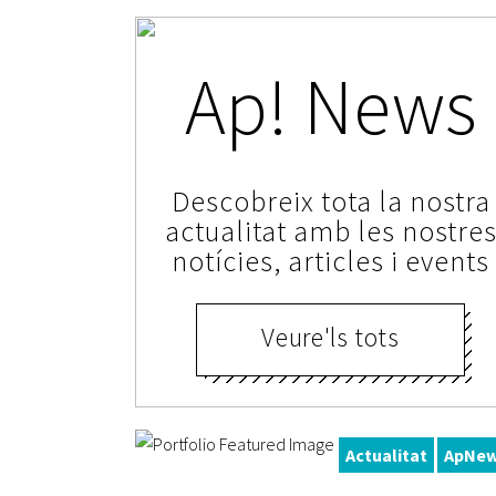
Ap! News
Solidaritat i
glamur tornen a
Descobreix tota la nostra
donar-se la mà
actualitat amb les nostre
notícies, articles i events
al Sopar
Solidari
Veure'ls tots
Ap!Lleida 2026
en benefici
d’AREMI
Actualitat
ApNe