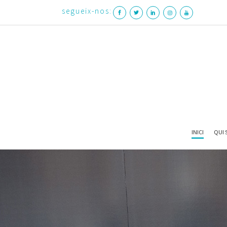
segueix-nos:
INICI
QUI