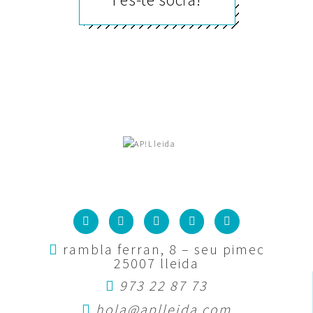
rambla ferran, 8 – seu pimec
25007 lleida
973 22 87 73
hola@aplleida.com