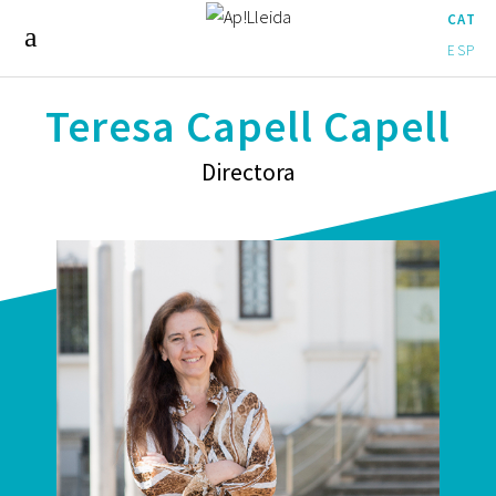
CAT
ESP
Teresa Capell Capell
Directora