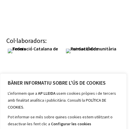
Col·laboradors:
BÀNER INFORMATIU SOBRE L'ÚS DE COOKIES
Membres:
L'informem que a
AP LLEIDA
usem cookies pròpies i de tercers
amb finalitat analítica i publicitària. Consulti la
POLÍTICA DE
COOKIES
.
Pot informar-se més sobre quines cookies estem utilitzant o
desactivar-les fent clic a
Configurar les cookies