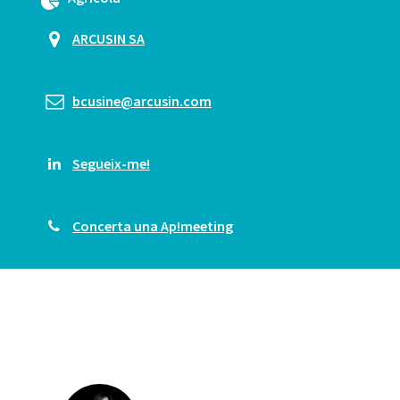
ARCUSIN SA
bcusine@arcusin.com
Segueix-me!
Concerta una Ap!meeting