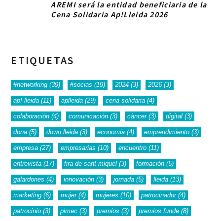
AREMI será la entidad beneficiaria de la
Cena Solidaria Ap!Lleida 2026
ETIQUETAS
#networking
(39)
#socias
(19)
2024
(3)
2026
(3)
ap! lleida
(11)
aplleida
(29)
cena solidaria
(4)
colaboración
(4)
comunicación
(3)
càncer
(3)
digital
(3)
dona
(5)
down lleida
(3)
economia
(4)
emprendimiento
(3)
empresa
(27)
empresarias
(10)
encuentro
(11)
entrevista
(17)
fira de sant miquel
(3)
formación
(5)
galardones
(4)
innovación
(3)
jornada
(5)
lleida
(13)
marketing
(6)
mujer
(4)
mujeres
(10)
patrocinador
(4)
patrocinio
(3)
pimec
(3)
premios
(3)
premios funde
(8)