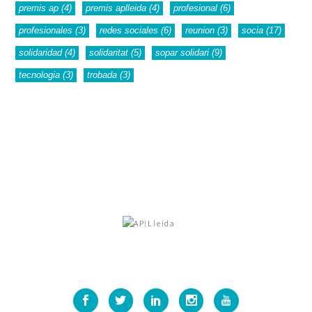
premis ap
(4)
premis aplleida
(4)
profesional
(6)
profesionales
(3)
redes sociales
(6)
reunion
(3)
socia
(17)
solidaridad
(4)
solidaritat
(5)
sopar solidari
(9)
tecnologia
(3)
trobada
(3)