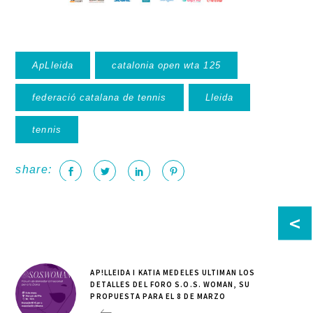
ApLleida
catalonia open wta 125
federació catalana de tennis
Lleida
tennis
share:
<
AP!LLEIDA I KATIA MEDELES ULTIMAN LOS
DETALLES DEL FORO S.O.S. WOMAN, SU
PROPUESTA PARA EL 8 DE MARZO