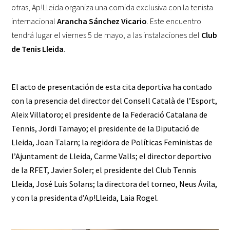
otras, Ap!Lleida organiza una comida exclusiva con la tenista
internacional
Arancha Sánchez Vicario
. Este encuentro
tendrá lugar el viernes 5 de mayo, a las instalaciones del
Club
de Tenis Lleida
.
El acto de presentación de esta cita deportiva ha contado
con la presencia del director del
Consell Català de l’Esport
,
Aleix Villatoro
; el presidente de la
Federació Catalana de
Tennis
,
Jordi Tamayo
; el presidente de la
Diputació de
Lleida
,
Joan Talarn
; la regidora de Políticas Feministas de
l’Ajuntament de Lleida,
Carme Valls
; el director deportivo
de la
RFET
,
Javier Soler
; el presidente del
Club Tennis
Lleida
,
José Luis Solans
; la directora del torneo,
Neus Ávila
,
y con la presidenta d’Ap!Lleida,
Laia Rogel
.