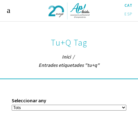
CAT
ESP
Tu+q Tag
Inici
/
Entrades etiquetades "tu+q"
Seleccionar any