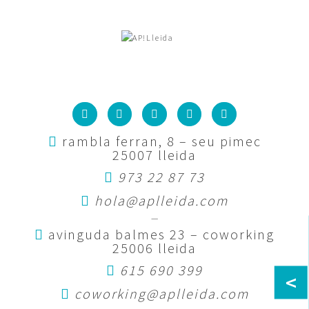
rambla ferran, 8 – seu pimec
25007 lleida
973 22 87 73
hola@aplleida.com
—
avinguda balmes 23 – coworking
25006 lleida
615 690 399
<
coworking@aplleida.com