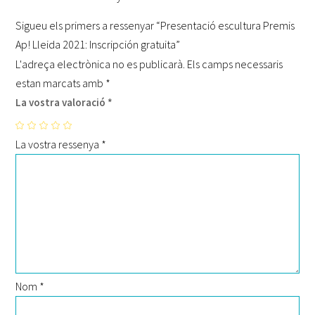
Sigueu els primers a ressenyar “Presentació escultura Premis
Ap! Lleida 2021: Inscripción gratuita”
L'adreça electrònica no es publicarà.
Els camps necessaris
estan marcats amb
*
La vostra valoració
*
La vostra ressenya
*
Nom
*