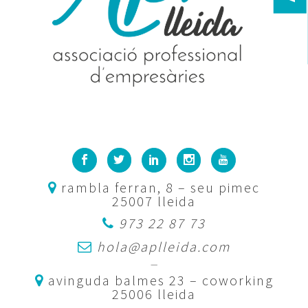
rambla ferran, 8 – seu pimec
25007 lleida
973 22 87 73
hola@aplleida.com
—
avinguda balmes 23 – coworking
25006 lleida