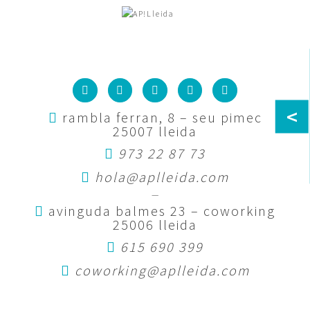
<
rambla ferran, 8 – seu pimec
25007 lleida
973 22 87 73
hola@aplleida.com
—
avinguda balmes 23 – coworking
25006 lleida
615 690 399
coworking@aplleida.com