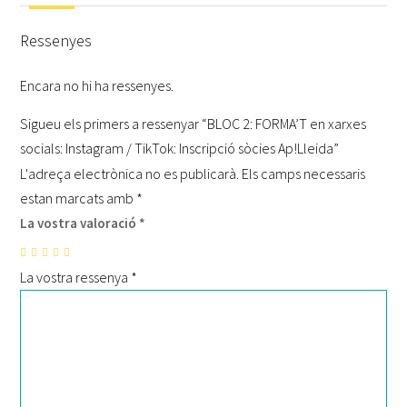
Ressenyes
Encara no hi ha ressenyes.
Sigueu els primers a ressenyar “BLOC 2: FORMA’T en xarxes
socials: Instagram / TikTok: Inscripció sòcies Ap!Lleida”
L'adreça electrònica no es publicarà.
Els camps necessaris
estan marcats amb
*
La vostra valoració
*
La vostra ressenya
*