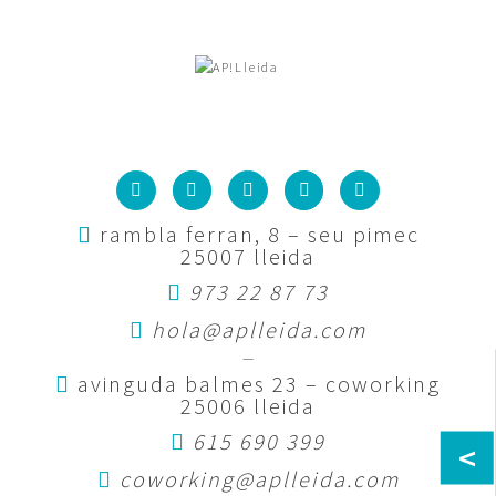
rambla ferran, 8 – seu pimec
25007 lleida
973 22 87 73
hola@aplleida.com
—
avinguda balmes 23 – coworking
25006 lleida
615 690 399
<
coworking@aplleida.com