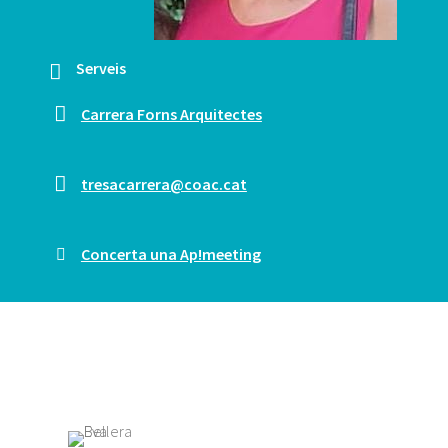
Serveis
Carrera Forns Arquitectes
tresacarrera@coac.cat
Concerta una Ap!meeting