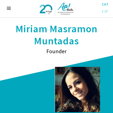
CAT
ESP
Miriam Masramon
Muntadas
Founder