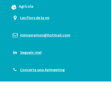
Agrícola
Les Flors de la mi
mimasramon@hotmail.com
Segueix-me!
Concerta una Ap!meeting