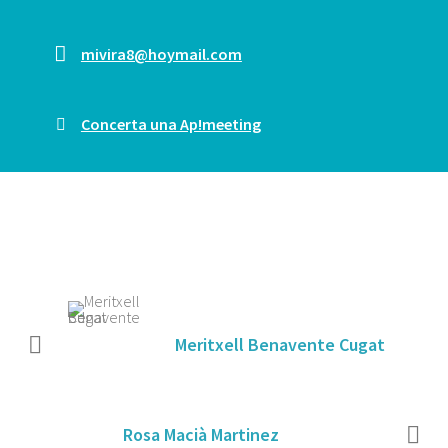
mivira8@hoymail.com
Concerta una Ap!meeting
Meritxell Benavente Cugat
Rosa Macià Martinez