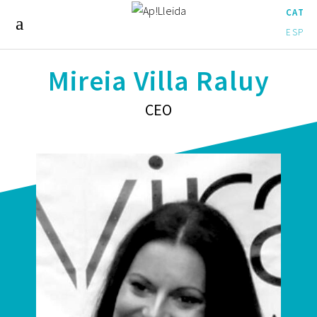
CAT
ESP
Mireia Villa Raluy
CEO