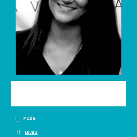
Disseny de roba, estampats.. venda 
del mateix producte.
Moda
Mivira