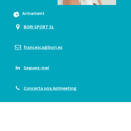
Armament
BORI SPORT SL
francesca@bori.es
Segueix-me!
Concerta una Ap!meeting