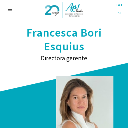
CAT
ESP
Francesca Bori
Esquius
Directora gerente