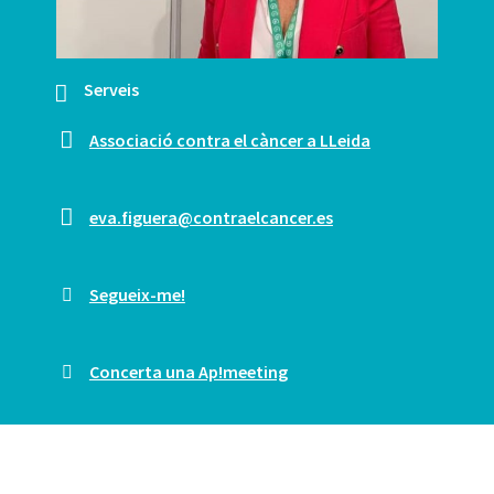
Serveis
Associació contra el càncer a LLeida
eva.figuera@contraelcancer.es
Segueix-me!
Concerta una Ap!meeting