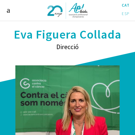
CAT
ESP
Eva Figuera Collada
Direcció