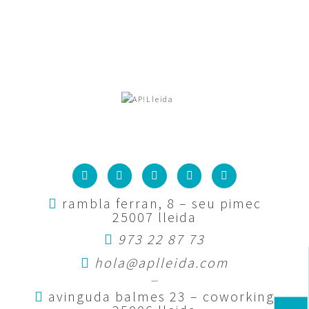
rambla ferran, 8 – seu pimec
25007 lleida
973 22 87 73
hola@aplleida.com
—
avinguda balmes 23 – coworking