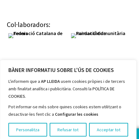
Col·laboradors:
BÀNER INFORMATIU SOBRE L'ÚS DE COOKIES
Membres:
L'informem que a
AP LLEIDA
usem cookies pròpies i de tercers
amb finalitat analítica i publicitària. Consulti la
POLÍTICA DE
COOKIES
.
Pot informar-se més sobre quines cookies estem utilitzant o
desactivar-les fent clic a
Configurar les cookies
Personalitza
Refusar tot
Acceptar tot
FES-TE SÒCIA!