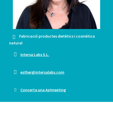
Fabricació productes dietètics i cosmètica
natural
Intersa Labs S.L.
esther@intersalabs.com
Concerta una Ap!meeting