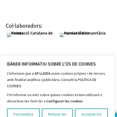
Col·laboradors:
BÀNER INFORMATIU SOBRE L'ÚS DE COOKIES
Membres:
L'informem que a
AP LLEIDA
usem cookies pròpies i de tercers
amb finalitat analítica i publicitària. Consulti la
POLÍTICA DE
COOKIES
.
Pot informar-se més sobre quines cookies estem utilitzant o
desactivar-les fent clic a
Configurar les cookies
Personalitza
Refusar tot
Acceptar tot