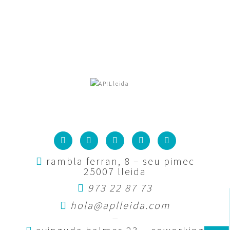
rambla ferran, 8 – seu pimec
25007 lleida
973 22 87 73
hola@aplleida.com
—