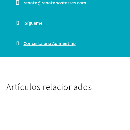
renata@renatahostesses.com
¡Sígueme!
Concerta una Ap!meeting
Artículos relacionados