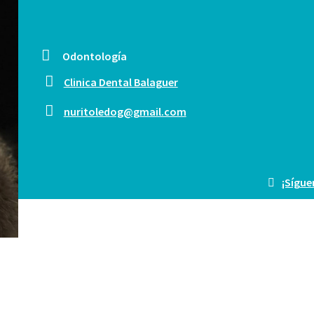
Odontología
Clinica Dental Balaguer
nuritoledog@gmail.com
¡Sígue