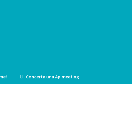
me!
Concerta una Ap!meeting