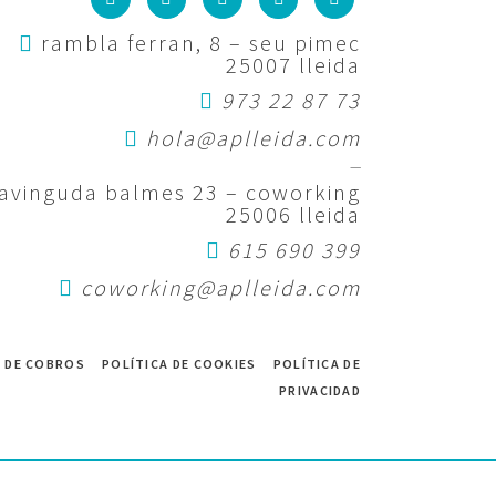
rambla ferran, 8 – seu pimec
25007 lleida
973 22 87 73
hola@aplleida.com
—
avinguda balmes 23 – coworking
25006 lleida
615 690 399
coworking@aplleida.com
 DE COBROS
POLÍTICA DE COOKIES
POLÍTICA DE
PRIVACIDAD