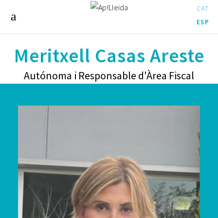
CAT
ESP
Meritxell Casas Areste
Autónoma i Responsable d'Àrea Fiscal