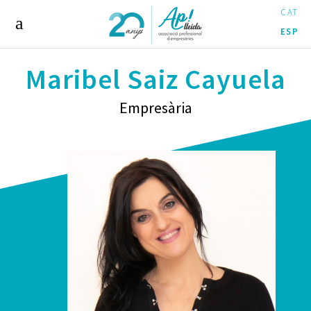
CAT
ESP
Maribel Saiz Cayuela
Empresària