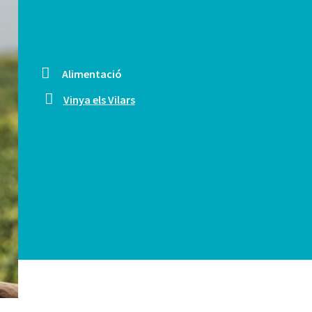
Alimentació
Vinya els Vilars