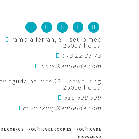
rambla ferran, 8 – seu pimec
25007 lleida
973 22 87 73
hola@aplleida.com
—
avinguda balmes 23 – coworking
25006 lleida
615 690 399
coworking@aplleida.com
 DE COBROS
POLÍTICA DE COOKIES
POLÍTICA DE
PRIVACIDAD