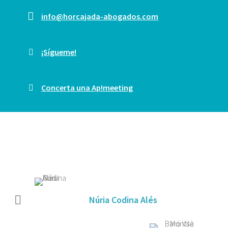
info@horcajada-abogados.com
¡Sígueme!
Concerta una Ap!meeting
Núria Codina Alés