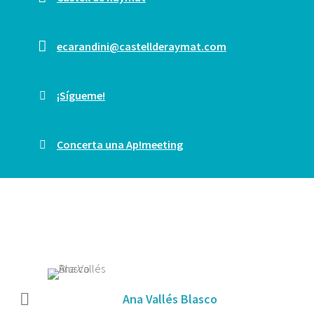
ecarandini@castellderaymat.com
¡Sígueme!
Concerta una Ap!meeting
Ana Vallés Blasco