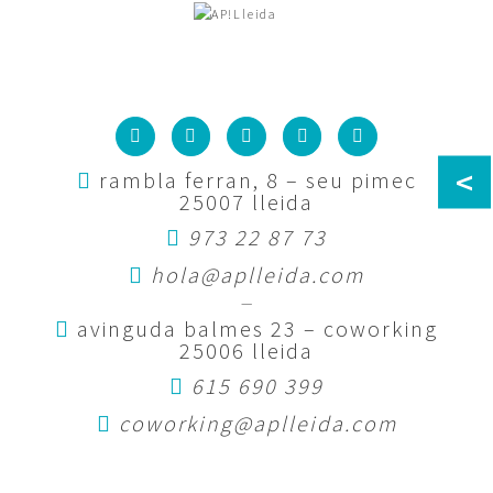
<
rambla ferran, 8 – seu pimec
25007 lleida
973 22 87 73
hola@aplleida.com
—
avinguda balmes 23 – coworking
25006 lleida
615 690 399
coworking@aplleida.com