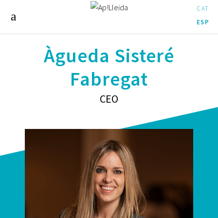
CAT
ESP
Àgueda Sisteré
Fabregat
CEO