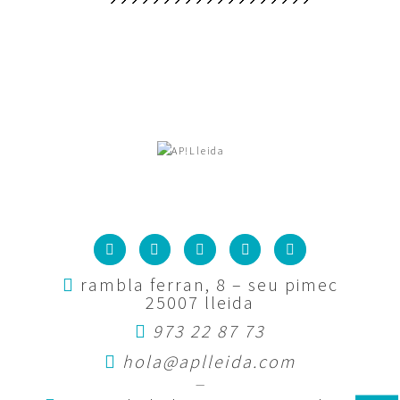
rambla ferran, 8 – seu pimec
25007 lleida
973 22 87 73
hola@aplleida.com
—