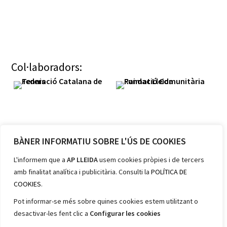
Col·laboradors:
BÀNER INFORMATIU SOBRE L'ÚS DE COOKIES
Membres:
L'informem que a
AP LLEIDA
usem cookies pròpies i de tercers
amb finalitat analítica i publicitària. Consulti la
POLÍTICA DE
COOKIES
.
Pot informar-se més sobre quines cookies estem utilitzant o
desactivar-les fent clic a
Configurar les cookies