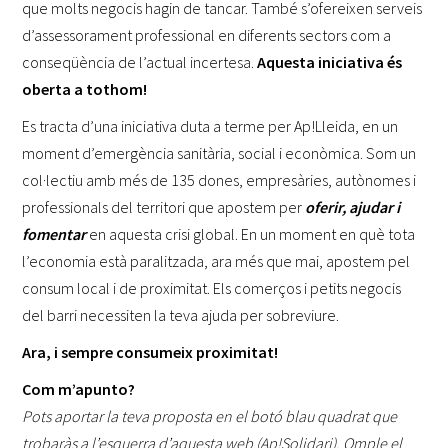
que molts negocis hagin de tancar. També s’ofereixen serveis
d’assessorament professional en diferents sectors com a
conseqüència de l’actual incertesa.
Aquesta iniciativa és
oberta a tothom!
Es tracta d’una iniciativa duta a terme per Ap!Lleida, en un
moment d’emergència sanitària, social i econòmica. Som un
col·lectiu amb més de 135 dones, empresàries, autònomes i
professionals del territori que apostem per
oferir, ajudar i
fomentar
en aquesta crisi global. En un moment en què tota
l’economia està paralitzada, ara més que mai, apostem pel
consum local i de proximitat. Els comerços i petits negocis
del barri necessiten la teva ajuda per sobreviure.
Ara, i sempre consumeix proximitat!
Com m’apunto?
Pots aportar la teva proposta en el botó blau quadrat que
trobaràs a l’esquerra d’aquesta web (Ap!Solidari). Omple el