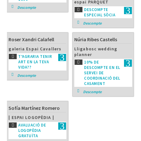
espai PARQUET
Descompte
DESCOMPTE
ESPECIAL SÒCIA
Descompte
Roser Xandri Calafell
Núria Ribes Castells
galeria Espai Cavallers
Lligabosc wedding
planner
T’AGRARIA TENIR
ART EN LA TEVA
10% DE
VIDA??
DESCOMPTE EN EL
SERVEI DE
Descompte
COORDINACIÓ DEL
CASAMENT
Descompte
Sofía Martínez Romero
| ESPAI LOGOPÈDIA |
AVALUACIÓ DE
LOGOPÈDIA
GRATUÏTA