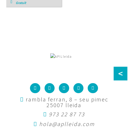
Gratuït
<
rambla ferran, 8 – seu pimec
25007 lleida
973 22 87 73
hola@aplleida.com