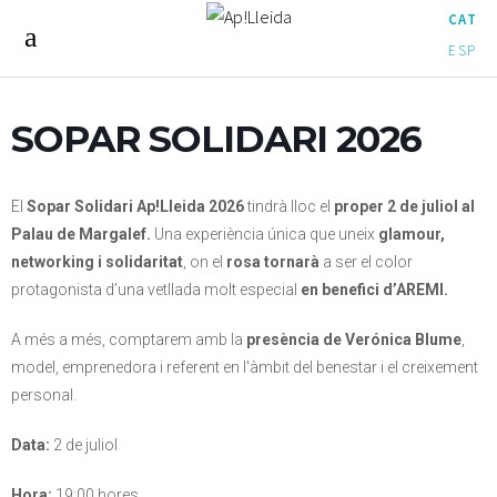
CAT
ESP
SOPAR SOLIDARI 2026
El
Sopar Solidari Ap!Lleida 2026
tindrà lloc el
proper 2 de juliol al
Palau de Margalef.
Una experiència única que uneix
glamour,
networking i solidaritat
, on el
rosa tornarà
a ser el color
protagonista d’una vetllada molt especial
en benefici d’AREMI.
A més a més, comptarem amb la
presència de Verónica Blume
,
model, emprenedora i referent en l'àmbit del benestar i el creixement
personal.
Data:
2 de juliol
Hora:
19:00 hores