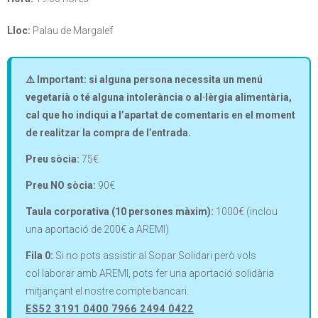
Lloc:
Palau de Margalef
⚠️ Important: si alguna persona necessita un menú
vegetarià o té alguna intolerància o al·lèrgia alimentària,
cal que ho indiqui a l’apartat de comentaris en el moment
de realitzar la compra de l’entrada.
Preu sòcia:
75€
Preu NO sòcia:
90€
Taula corporativa (10 persones màxim):
1000€ (inclou
una aportació de 200€ a AREMI)
Fila 0:
Si no pots assistir al Sopar Solidari però vols
col·laborar amb AREMI, pots fer una aportació solidària
mitjançant el nostre compte bancari.
ES52 3191 0400 7966 2494 0422