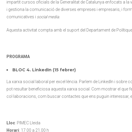
impartit cursos oficials de la Generalitat de Catalunya enfocats a l
i gestiona la comunicació de diverses empreses i empresaris, i for
comunicatives i
social media
.
Aquesta activitat compta amb el suport del Departament de Polítiques 
PROGRAMA
BLOC 4. LinkedIn (15 febrer)
La xarxa social laboral per excel·lència. Parlem de LinkedIn i sobr
pot resultar beneficiosa aquesta xarxa social. Com mostrar el que 
col·laboracions, com buscar contactes que ens puguin interessar, e
Lloc
: PIMEC Lleida
Horari
: 17.00 a 21.00 h