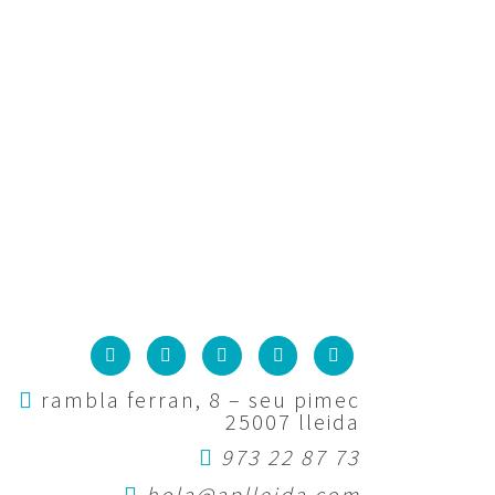
rambla ferran, 8 – seu pimec
25007 lleida
973 22 87 73
hola@aplleida.com