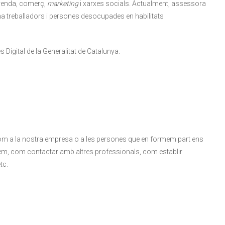
a venda, comerç,
marketing
i xarxes socials. Actualment, assessora
ma treballadors i persones desocupades en habilitats
Digital de la Generalitat de Catalunya.
e com a la nostra empresa o a les persones que en formem part ens
fem, com contactar amb altres professionals, com establir
tc.