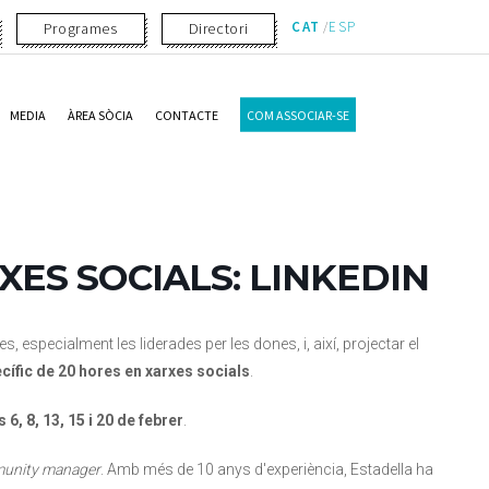
CAT
ESP
Programes
Directori
MEDIA
ÀREA SÒCIA
CONTACTE
COM ASSOCIAR-SE
XES SOCIALS: LINKEDIN
s, especialment les liderades per les dones, i, així, projectar el
cífic de 20 hores en xarxes socials
.
s
6, 8, 13, 15 i 20 de febrer
.
unity manager
. Amb més de 10 anys d'experiència, Estadella ha