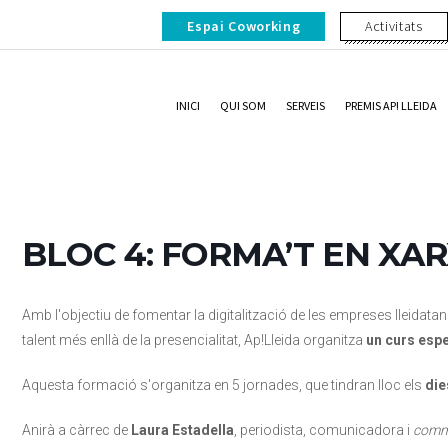
Espai Coworking
Activitats
INICI
QUI SOM
SERVEIS
PREMIS AP! LLEIDA
BLOC 4: FORMA’T EN XAR
Amb l'objectiu de fomentar la digitalització de les empreses lleidatane
talent més enllà de la presencialitat, Ap!Lleida organitza
un curs espe
Aquesta formació s'organitza en 5 jornades, que tindran lloc els
die
Anirà a càrrec de
Laura Estadella
, periodista, comunicadora i
comm