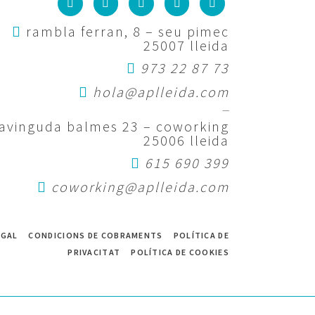
rambla ferran, 8 – seu pimec
25007 lleida
973 22 87 73
hola@aplleida.com
—
avinguda balmes 23 – coworking
25006 lleida
615 690 399
coworking@aplleida.com
EGAL
CONDICIONS DE COBRAMENTS
POLÍTICA DE
PRIVACITAT
POLÍTICA DE COOKIES