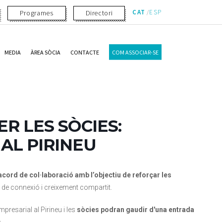
CAT
ESP
Programes
Directori
MEDIA
ÀREA SÒCIA
CONTACTE
COM ASSOCIAR-SE
R LES SÒCIES:
AL PIRINEU
acord de col·laboració amb l’objectiu de reforçar les
ais de connexió i creixement compartit.
presarial al Pirineu i les
sòcies podran gaudir d'una entrada