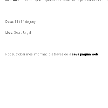
amb un alt descompte
mitjançant un codi enviat pels canals interns
Data:
11 i 12 de juny
Lloc:
Seu d'Urgell
Podeu trobar més informació a través de la
seva pàgina web
.