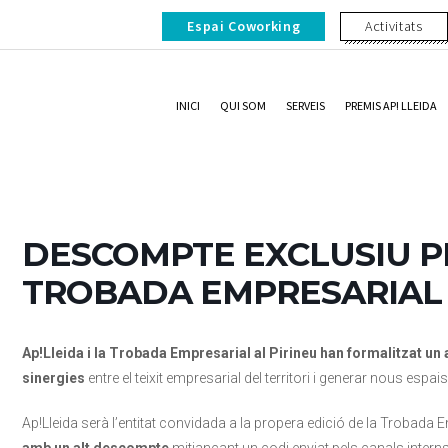
Espai Coworking
Activitats
INICI
QUI SOM
SERVEIS
PREMIS AP! LLEIDA
DESCOMPTE EXCLUSIU PE
TROBADA EMPRESARIAL 
Ap!Lleida i la Trobada Empresarial al Pirineu han formalitzat un 
sinergies
entre el teixit empresarial del territori i generar nous esp
Ap!Lleida serà l’entitat convidada a la propera edició de la Trobada Em